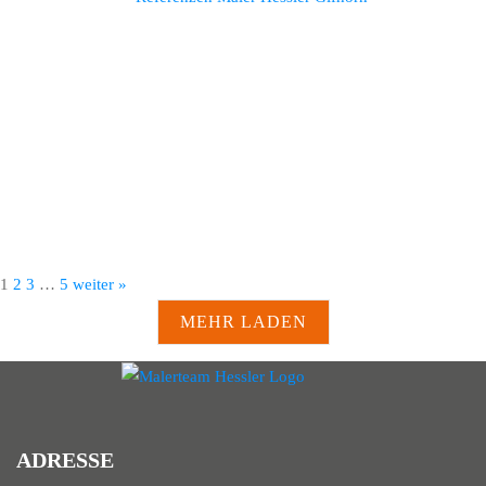
1
2
3
…
5
weiter »
MEHR LADEN
ADRESSE