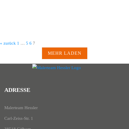
« zurück
1
…
5
6
7
MEHR LADEN
ADRESSE
Malerteam Hessler
Carl-Zeiss-Str. 1