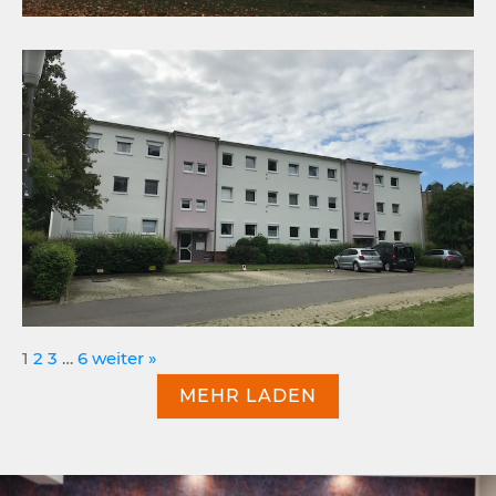
1
2
3
…
6
weiter »
MEHR LADEN