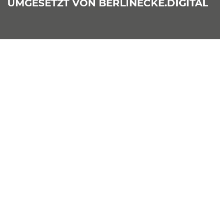
UMGESETZT VON
BERLINECKE.DIGITAL